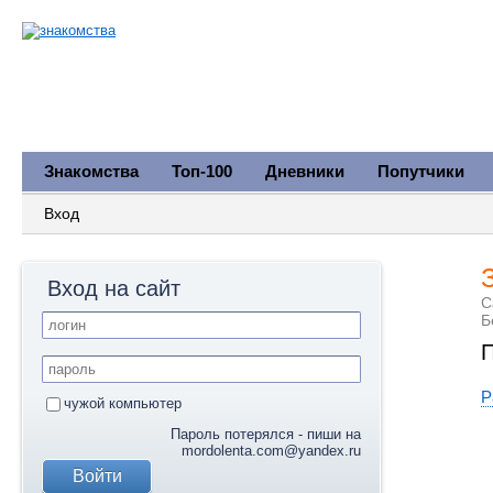
Знакомства
Топ-100
Дневники
Попутчики
Вход
Вход на сайт
С
Б
П
Р
чужой компьютер
Пароль потерялся - пиши на
mordolenta.com@yandex.ru