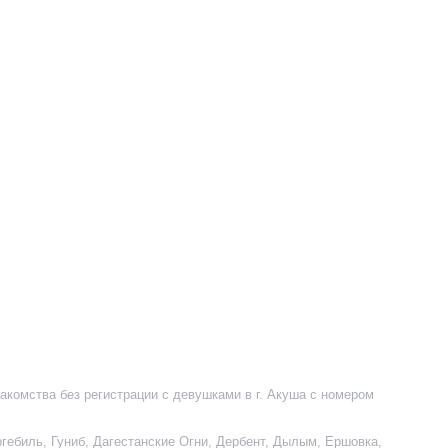
акомства без регистрации с девушками в г. Акуша с номером
ргебиль
,
Гуниб
,
Дагестанские Огни
,
Дербент
,
Дылым
,
Ершовка
,