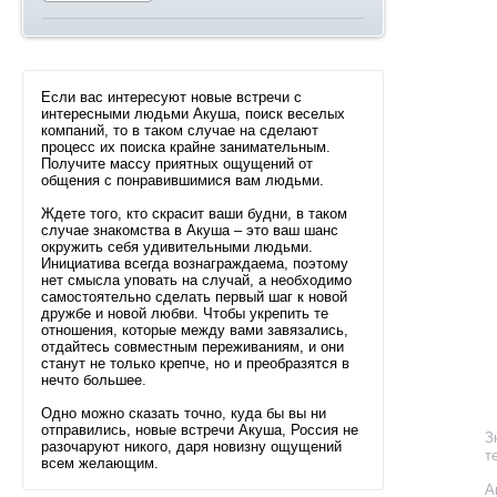
Если вас интересуют новые встречи с
интересными людьми Акуша, поиск веселых
компаний, то в таком случае на
сделают
процесс их поиска крайне занимательным.
Получите массу приятных ощущений от
общения с понравившимися вам людьми.
Ждете того, кто скрасит ваши будни, в таком
случае знакомства в Акуша – это ваш шанс
окружить себя удивительными людьми.
Инициатива всегда вознаграждаема, поэтому
нет смысла уповать на случай, а необходимо
самостоятельно сделать первый шаг к новой
дружбе и новой любви. Чтобы укрепить те
отношения, которые между вами завязались,
отдайтесь совместным переживаниям, и они
станут не только крепче, но и преобразятся в
нечто большее.
Одно можно сказать точно, куда бы вы ни
отправились, новые встречи Акуша, Россия не
З
разочаруют никого, даря новизну ощущений
т
всем желающим.
А