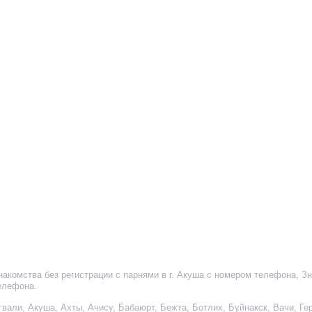
накомства без регистрации с парнями в г. Акуша с номером телефона
,
Зн
елефона
.
гвали
,
Акуша
,
Ахты
,
Ачису
,
Бабаюрт
,
Бежта
,
Ботлих
,
Буйнакск
,
Вачи
,
Ге