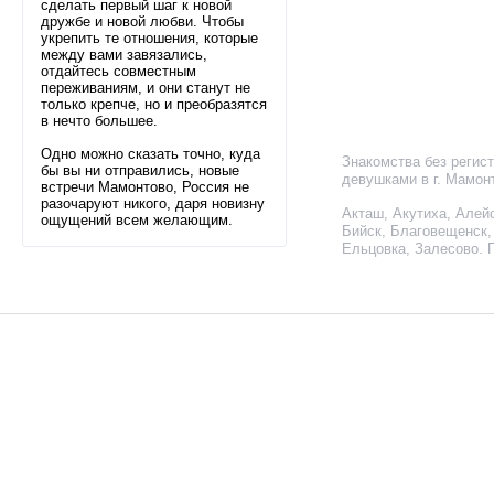
сделать первый шаг к новой
дружбе и новой любви. Чтобы
укрепить те отношения, которые
между вами завязались,
отдайтесь совместным
переживаниям, и они станут не
только крепче, но и преобразятся
в нечто большее.
Одно можно сказать точно, куда
Знакомства без регис
бы вы ни отправились, новые
девушками в г. Мамон
встречи Мамонтово, Россия не
разочаруют никого, даря новизну
Акташ
,
Акутиха
,
Алей
ощущений всем желающим.
Бийск
,
Благовещенск
Ельцовка
,
Залесово
.